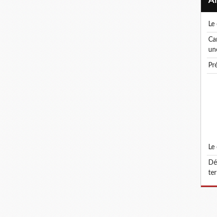
l
canicule ! le droit de retrait : un droit, pas
un
p
l
défonctionnalisation du grade d'attaché
ter