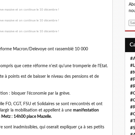
Abo
nou
E
m
a
i
l
a réforme Macron/Delevoye ont rassemblé 10 000
#A
#L
compris que cette réforme n'est qu'une tromperie de l'Etat.
#M
te à points est de baisser le niveau des pensions et de
#F
#R
#
ution : bloquer l'économie par la grève.
#
lle FO, CGT, FSU et Solidaires se sont rencontrés et ont
#R
largir la mobilisation et appellent à une
manifestation
#
 Metz : 14h00 place Mazelle.
#T
 sont inadmissibles, qui oserait expliquer ça à ses petits
#S
#A