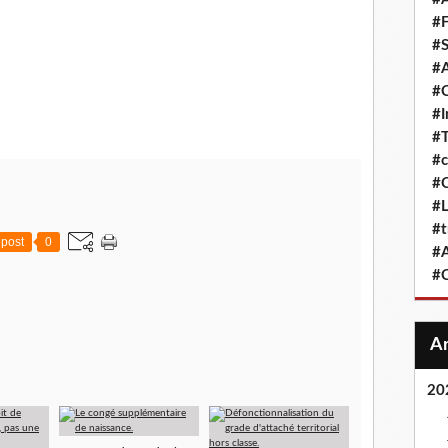
#F
#S
#A
#
#
#T
#c
#C
#L
#t
post
0
#A
#
20