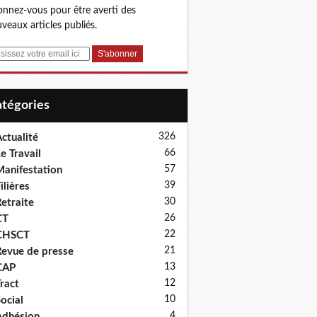
nnez-vous pour être averti des
veaux articles publiés.
Catégories
326
ctualité
66
e Travail
57
anifestation
39
ilières
30
etraite
26
CT
22
CHSCT
21
evue de presse
13
CAP
12
ract
10
ocial
4
dhésion