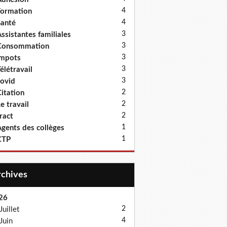
4
ormation
4
anté
3
ssistantes familiales
3
Consommation
3
Impots
3
élétravail
3
ovid
2
itation
2
e travail
2
ract
1
gents des collèges
1
CTP
Archives
26
2
Juillet
4
Juin