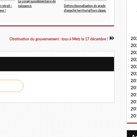
Le congé supplémentaire de
 retrait :
naissance.
Défonctionnalisation du grade
eur !
d'attaché territorial hors classe.
20
Obstination du gouvernement : tous à Metz le 17 décembre !
20
20
20
20
20
20
20
20
20
20
20