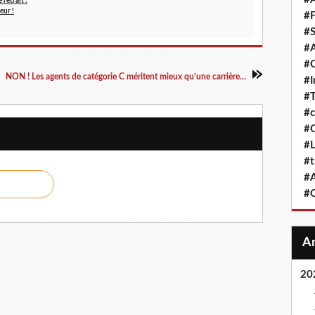
 retrait :
eur !
#F
#S
#A
#
NON ! Les agents de catégorie C méritent mieux qu’une carrière au SMIC
#
#T
#c
#C
#L
#t
#A
#
20