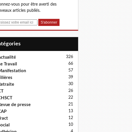
nnez-vous pour être averti des
veaux articles publiés.
Catégories
326
ctualité
66
e Travail
57
anifestation
39
ilières
30
etraite
26
CT
22
CHSCT
21
evue de presse
13
CAP
12
ract
10
ocial
4
dhésion