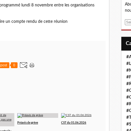
Abo
st programmé lundi 8 novembre entre les organisations
nou
ire un compte rendu de cette réunion
E
m
a
i
l
#A
#L
post
0
#M
#F
#R
#
#
#R
#
#T
Préavis de grève
CST du 01.06.2026
#S
#A