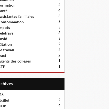
4
ormation
4
anté
3
ssistantes familiales
3
Consommation
3
Impots
3
élétravail
3
ovid
2
itation
2
e travail
2
ract
1
gents des collèges
1
CTP
Archives
26
2
Juillet
4
Juin