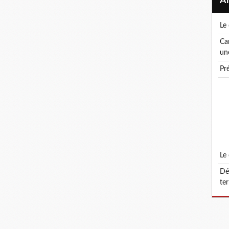
l
canicule ! le droit de retrait : un droit, pas
un
p
l
défonctionnalisation du grade d'attaché
ter