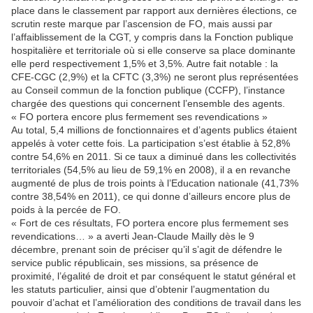
place dans le classement par rapport aux dernières élections, ce
scrutin reste marque par l’ascension de FO, mais aussi par
l’affaiblissement de la CGT, y compris dans la Fonction publique
hospitalière et territoriale où si elle conserve sa place dominante
elle perd respectivement 1,5% et 3,5%. Autre fait notable : la
CFE-CGC (2,9%) et la CFTC (3,3%) ne seront plus représentées
au Conseil commun de la fonction publique (CCFP), l’instance
chargée des questions qui concernent l’ensemble des agents.
« FO portera encore plus fermement ses revendications »
Au total, 5,4 millions de fonctionnaires et d’agents publics étaient
appelés à voter cette fois. La participation s’est établie à 52,8%
contre 54,6% en 2011. Si ce taux a diminué dans les collectivités
territoriales (54,5% au lieu de 59,1% en 2008), il a en revanche
augmenté de plus de trois points à l’Education nationale (41,73%
contre 38,54% en 2011), ce qui donne d’ailleurs encore plus de
poids à la percée de FO.
« Fort de ces résultats, FO portera encore plus fermement ses
revendications… » a averti Jean-Claude Mailly dès le 9
décembre, prenant soin de préciser qu’il s’agit de défendre le
service public républicain, ses missions, sa présence de
proximité, l’égalité de droit et par conséquent le statut général et
les statuts particulier, ainsi que d’obtenir l’augmentation du
pouvoir d’achat et l’amélioration des conditions de travail dans les