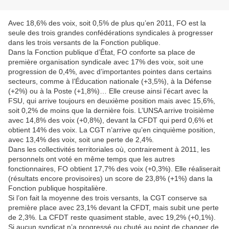
Avec 18,6% des voix, soit 0,5% de plus qu’en 2011, FO est la
seule des trois grandes confédérations syndicales à progresser
dans les trois versants de la Fonction publique.
Dans la Fonction publique d’État, FO conforte sa place de
première organisation syndicale avec 17% des voix, soit une
progression de 0,4%, avec d’importantes pointes dans certains
secteurs, comme à l’Éducation nationale (+3,5%), à la Défense
(+2%) ou à la Poste (+1,8%)… Elle creuse ainsi l’écart avec la
FSU, qui arrive toujours en deuxième position mais avec 15,6%,
soit 0,2% de moins que la dernière fois. L’UNSA arrive troisième
avec 14,8% des voix (+0,8%), devant la CFDT qui perd 0,6% et
obtient 14% des voix. La CGT n’arrive qu’en cinquième position,
avec 13,4% des voix, soit une perte de 2,4%.
Dans les collectivités territoriales où, contrairement à 2011, les
personnels ont voté en même temps que les autres
fonctionnaires, FO obtient 17,7% des voix (+0,3%). Elle réaliserait
(résultats encore provisoires) un score de 23,8% (+1%) dans la
Fonction publique hospitalière.
Si l’on fait la moyenne des trois versants, la CGT conserve sa
première place avec 23,1% devant la CFDT, mais subit une perte
de 2,3%. La CFDT reste quasiment stable, avec 19,2% (+0,1%).
Si aucun syndicat n’a progressé ou chuté au point de changer de