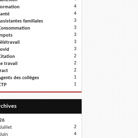
4
ormation
4
anté
3
ssistantes familiales
3
Consommation
3
Impots
3
élétravail
3
ovid
2
itation
2
e travail
2
ract
1
gents des collèges
1
CTP
Archives
26
2
Juillet
4
Juin