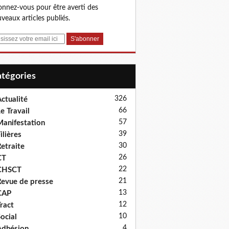
nnez-vous pour être averti des
veaux articles publiés.
Catégories
326
ctualité
66
e Travail
57
anifestation
39
ilières
30
etraite
26
CT
22
CHSCT
21
evue de presse
13
CAP
12
ract
10
ocial
4
dhésion