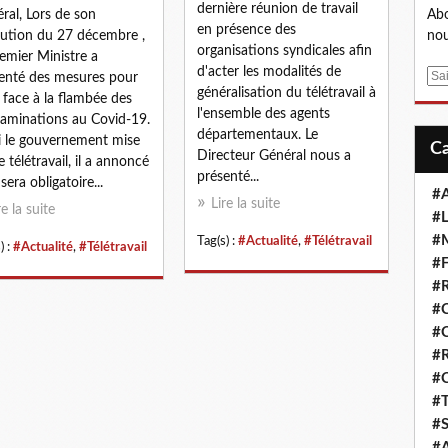
dernière réunion de travail
ral, Lors de son
Abo
en présence des
cution du 27 décembre ,
nou
organisations syndicales afin
remier Ministre a
d'acter les modalités de
E
enté des mesures pour
généralisation du télétravail à
m
e face à la flambée des
l'ensemble des agents
a
aminations au Covid-19.
départementaux. Le
i
i le gouvernement mise
Directeur Général nous a
l
e télétravail, il a annoncé
présenté...
 sera obligatoire...
#A
Lire la suite
re la suite
#L
#M
Tag(s) :
#Actualité
,
#Télétravail
) :
#Actualité
,
#Télétravail
#F
#R
#
#
#R
#
#T
#S
#A