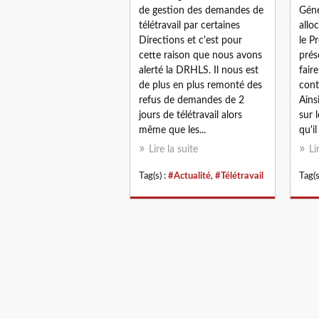
de gestion des demandes de
Géné
télétravail par certaines
allo
Directions et c'est pour
le P
cette raison que nous avons
prés
alerté la DRHLS. Il nous est
fair
de plus en plus remonté des
cont
refus de demandes de 2
Ains
jours de télétravail alors
sur l
même que les...
qu'il
Lire la suite
Li
Tag(s) :
#Actualité
,
#Télétravail
Tag(s