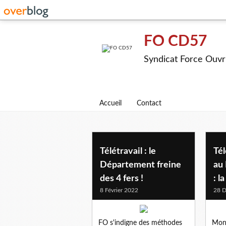
FO CD57
Syndicat Force Ouvr
Accueil
Contact
teletravail
Télétravail : le
Tél
Département freine
au
des 4 fers !
: l
8 Février 2022
28 
FO s'indigne des méthodes
Mons