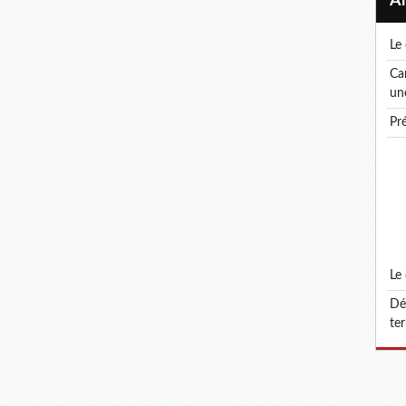
l
canicule ! le droit de retrait : un droit, pas
un
p
l
défonctionnalisation du grade d'attaché
ter