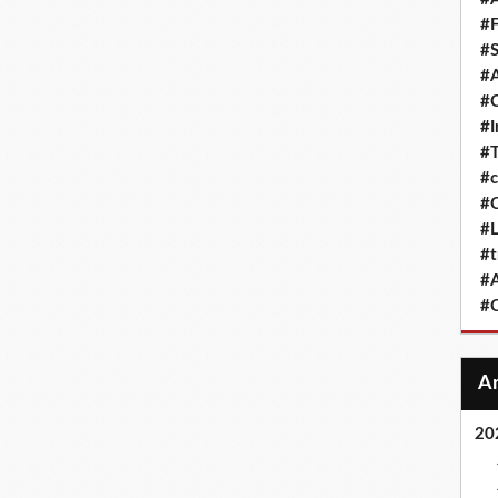
#F
#S
#A
#
#
#T
#c
#C
#L
#t
#A
#
20