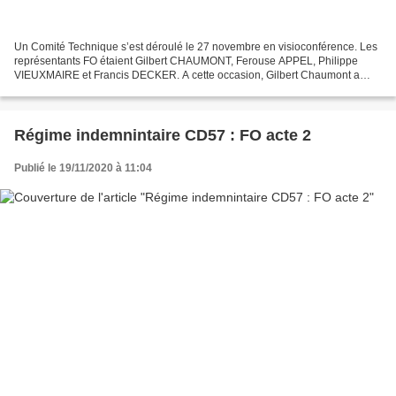
Un Comité Technique s’est déroulé le 27 novembre en visioconférence. Les
représentants FO étaient Gilbert CHAUMONT, Ferouse APPEL, Philippe
VIEUXMAIRE et Francis DECKER. A cette occasion, Gilbert Chaumont a
demandé au Président WEITEN la possibilité d’ouvrir...
Régime indemnintaire CD57 : FO acte 2
Publié le 19/11/2020 à 11:04