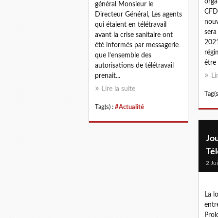
orga
général Monsieur le
CFDT
Directeur Général, Les agents
nouv
qui étaient en télétravail
sera
avant la crise sanitaire ont
2021
été informés par messagerie
régi
que l’ensemble des
être 
autorisations de télétravail
prenait...
Li
Lire la suite
Tag(s
Tag(s) :
#Actualité
Jou
Tél
2 Ju
La lo
entr
Prol