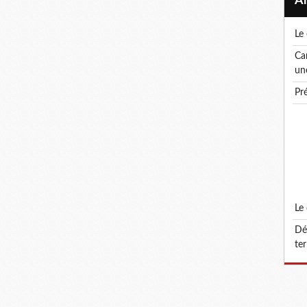
l
canicule ! le droit de retrait : un droit, pas
un
p
l
défonctionnalisation du grade d'attaché
ter