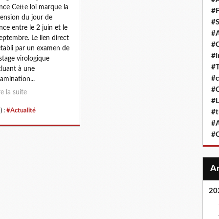
nce Cette loi marque la
#F
ension du jour de
#S
nce entre le 2 juin et le
#A
eptembre. Le lien direct
#
établi par un examen de
#
stage virologique
#T
luant à une
#c
amination...
#C
re la suite
#L
) :
#Actualité
#t
#A
#
20