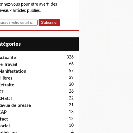
nnez-vous pour être averti des
veaux articles publiés.
Catégories
326
ctualité
66
e Travail
57
anifestation
39
ilières
30
etraite
26
CT
22
CHSCT
21
evue de presse
13
CAP
12
ract
10
ocial
4
dhésion