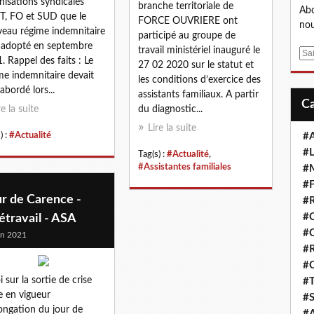
nisations syndicales
branche territoriale de
Abo
, FO et SUD que le
FORCE OUVRIERE ont
nou
eau régime indemnitaire
participé au groupe de
 adopté en septembre
travail ministériel inauguré le
E
. Rappel des faits : Le
27 02 2020 sur le statut et
m
me indemnitaire devait
les conditions d’exercice des
a
abordé lors...
assistants familiaux. A partir
i
re la suite
du diagnostic...
l
Lire la suite
) :
#Actualité
#A
#L
Tag(s) :
#Actualité
,
#Assistantes familiales
#M
#F
r de Carence -
#R
#
étravail - ASA
#
in 2021
#R
#
i sur la sortie de crise
#T
e en vigueur
#S
ongation du jour de
#A