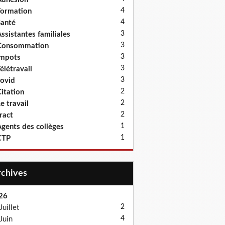
4
ormation
4
anté
3
ssistantes familiales
3
Consommation
3
Impots
3
élétravail
3
ovid
2
itation
2
e travail
2
ract
1
gents des collèges
1
CTP
Archives
26
2
Juillet
4
Juin