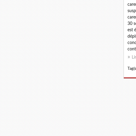
care
susp
care
30 s
est 
dépi
conc
cont
Li
Tag(s