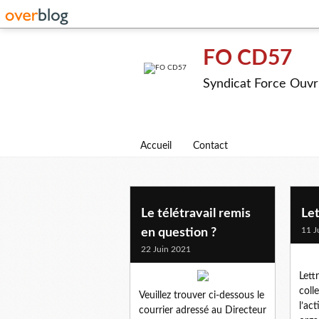
FO CD57
Syndicat Force Ouvr
Accueil
Contact
Le télétravail remis
Let
11 J
en question ?
22 Juin 2021
Lett
coll
Veuillez trouver ci-dessous le
l’ac
courrier adressé au Directeur