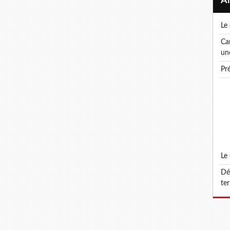
l
canicule ! le droit de retrait : un droit, pas
un
p
l
défonctionnalisation du grade d'attaché
ter