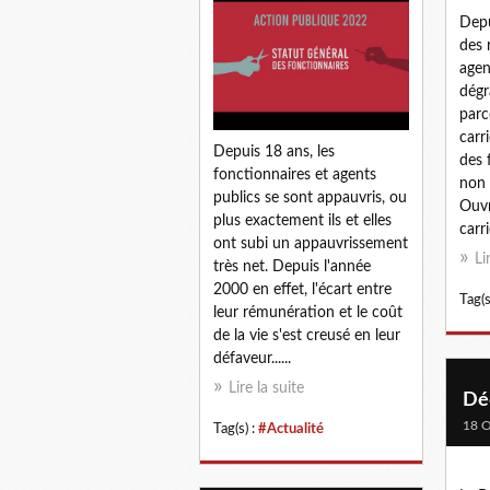
Depu
des 
agen
dégr
parc
carr
Depuis 18 ans, les
des 
fonctionnaires et agents
non 
publics se sont appauvris, ou
Ouvr
plus exactement ils et elles
carr
ont subi un appauvrissement
Li
très net. Depuis l'année
2000 en effet, l'écart entre
Tag(s
leur rémunération et le coût
de la vie s'est creusé en leur
défaveur......
Lire la suite
Dé
18 O
Tag(s) :
#Actualité