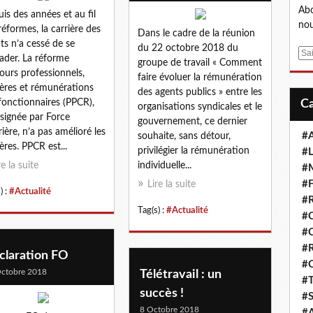
Abo
is des années et au fil
nou
réformes, la carrière des
Dans le cadre de la réunion
ts n’a cessé de se
du 22 octobre 2018 du
E
ader. La réforme
groupe de travail « Comment
m
ours professionnels,
faire évoluer la rémunération
a
ières et rémunérations
des agents publics » entre les
i
fonctionnaires (PPCR),
organisations syndicales et le
l
signée par Force
gouvernement, ce dernier
ière, n’a pas amélioré les
#A
souhaite, sans détour,
ières. PPCR est...
privilégier la rémunération
#L
re la suite
individuelle...
#M
#F
Lire la suite
) :
#Actualité
#R
Tag(s) :
#Actualité
#
#
#R
claration FO
#
ctobre 2018
Télétravail : un
#T
succès !
#S
8 Octobre 2018
#A