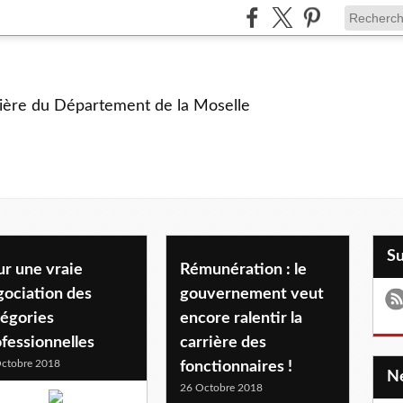
ière du Département de la Moselle
S
ur une vraie
Rémunération : le
gociation des
gouvernement veut
tégories
encore ralentir la
fessionnelles
carrière des
ctobre 2018
fonctionnaires !
26 Octobre 2018