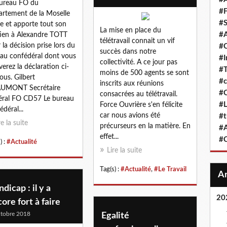
ureau FO du
#F
rtement de la Moselle
#S
de et apporte tout son
La mise en place du
#A
ien à Alexandre TOTT
télétravail connait un vif
 la décision prise lors du
#
succès dans notre
au confédéral dont vous
#
collectivité. A ce jour pas
verez la déclaration ci-
#T
moins de 500 agents se sont
ous. Gilbert
#c
inscrits aux réunions
UMONT Secrétaire
#C
consacrées au télétravail.
ral FO CD57 Le bureau
#L
Force Ouvrière s'en félicite
édéral...
car nous avions été
#t
re la suite
précurseurs en la matière. En
#A
effet...
#
) :
#Actualité
Lire la suite
Tag(s) :
#Actualité
,
#Le Travail
dicap : il y a
20
ore fort à faire
tobre 2018
Egalité