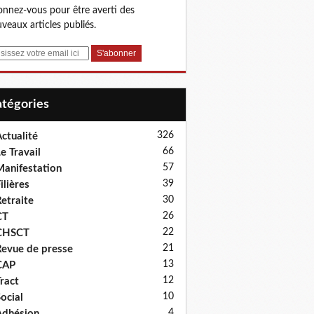
nnez-vous pour être averti des
veaux articles publiés.
Catégories
326
ctualité
66
e Travail
57
anifestation
39
ilières
30
etraite
26
CT
22
CHSCT
21
evue de presse
13
CAP
12
ract
10
ocial
4
dhésion