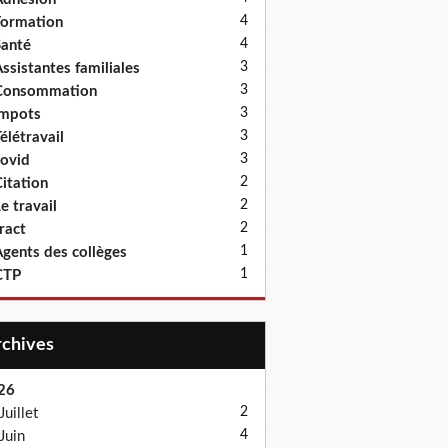
4
ormation
4
anté
3
ssistantes familiales
3
Consommation
3
Impots
3
élétravail
3
ovid
2
itation
2
e travail
2
ract
1
gents des collèges
1
CTP
Archives
26
2
Juillet
4
Juin