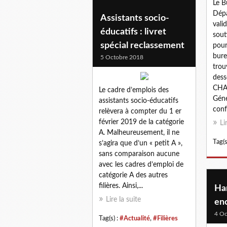
Le B
Dépa
Assistants socio-
vali
éducatifs : livret
sout
spécial reclassement
pour
bure
5 Octobre 2018
trou
dess
CHA
Le cadre d’emplois des
Géné
assistants socio-éducatifs
conf
relèvera à compter du 1 er
février 2019 de la catégorie
Li
A. Malheureusement, il ne
Tag(s
s’agira que d’un « petit A »,
sans comparaison aucune
avec les cadres d’emploi de
catégorie A des autres
filières. Ainsi,...
Han
Lire la suite
enc
4 Oc
Tag(s) :
#Actualité
,
#Filières