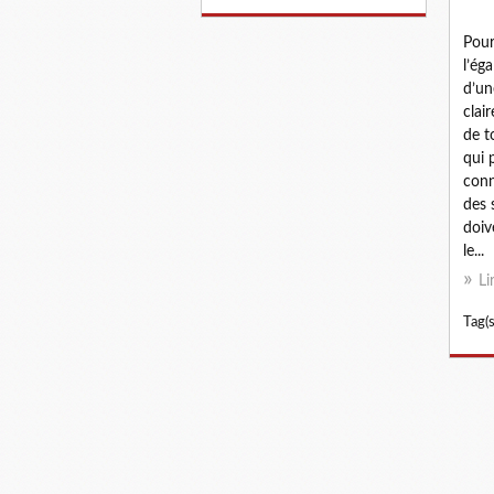
Pou
l’éga
d’un
clai
de t
qui p
conn
des 
doiv
le...
Li
Tag(s