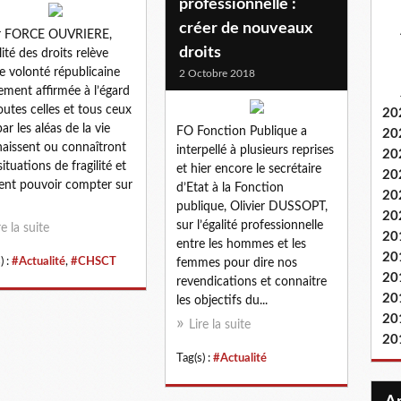
professionnelle :
créer de nouveaux
r FORCE OUVRIERE,
droits
lité des droits relève
e volonté républicaine
2 Octobre 2018
rement affirmée à l’égard
outes celles et tous ceux
20
ar les aléas de la vie
FO Fonction Publique a
20
aissent ou connaîtront
interpellé à plusieurs reprises
20
situations de fragilité et
et hier encore le secrétaire
20
ent pouvoir compter sur
d’Etat à la Fonction
20
publique, Olivier DUSSOPT,
20
sur l’égalité professionnelle
re la suite
20
entre les hommes et les
20
) :
#Actualité
,
#CHSCT
femmes pour dire nos
20
revendications et connaitre
20
les objectifs du...
20
Lire la suite
20
Tag(s) :
#Actualité