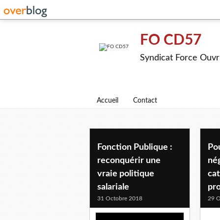
FO CD57
Syndicat Force Ouvr
Accueil
Contact
Fonction Publique :
Po
reconquérir une
né
vraie politique
ca
salariale
pro
31 Octobre 2018
29 O