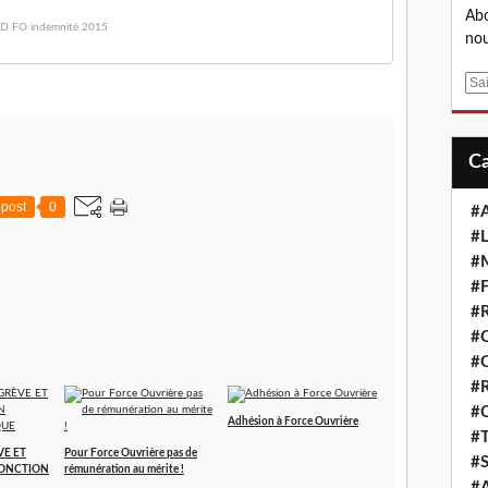
Abo
D FO indemnité 2015
nou
E
m
a
i
l
post
0
#A
#L
#M
#F
#R
#
#
#R
#
Adhésion à Force Ouvrière
#T
VE ET
Pour Force Ouvrière pas de
#S
FONCTION
rémunération au mérite !
#A