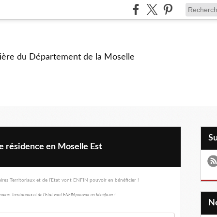
ière du Département de la Moselle
S
e résidence en Moselle Est
naires Territoriaux et de l’Etat vont ENFIN pouvoir en bénéficier !