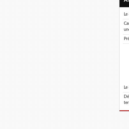
l
canicule ! le droit de retrait : un droit, pas
un
p
l
défonctionnalisation du grade d'attaché
ter