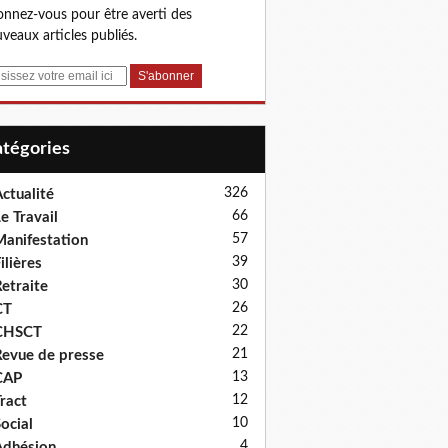
nnez-vous pour être averti des
veaux articles publiés.
Catégories
326
ctualité
66
e Travail
57
anifestation
39
ilières
30
etraite
26
CT
22
CHSCT
21
evue de presse
13
CAP
12
ract
10
ocial
4
dhésion