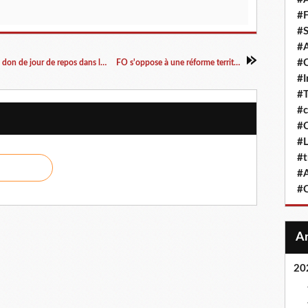
#F
#S
#A
#
Le Décret 2015-580 du 28 mai 2015 permet le don de jour de repos dans la fonction publique en cas d’enfant gravement malade !
FO s'oppose à une réforme territoriale empreinte d'austérité !
#
#T
#c
#C
#L
#t
#A
#
20