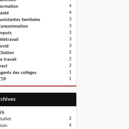
4
ormation
4
anté
3
ssistantes familiales
3
Consommation
3
Impots
3
élétravail
3
ovid
2
itation
2
e travail
2
ract
1
gents des collèges
1
CTP
Archives
26
2
Juillet
4
Juin