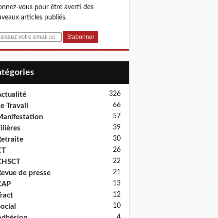
nnez-vous pour être averti des
veaux articles publiés.
Catégories
326
ctualité
66
e Travail
57
anifestation
39
ilières
30
etraite
26
CT
22
CHSCT
21
evue de presse
13
CAP
12
ract
10
ocial
4
dhésion