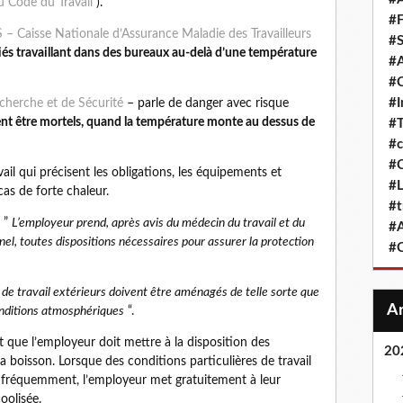
u Code du Travail
).
#F
Caisse Nationale d’Assurance Maladie des Travailleurs
#S
riés travaillant dans des bureaux au-delà d’une température
#A
#
#
echerche et de Sécurité
– parle de danger avec risque
ent être mortels, quand la température monte au dessus de
#T
#c
#C
vail qui précisent les obligations, les équipements et
#L
as de forte chaleur.
#t
 ”
L’employeur prend, après avis du médecin du travail et du
#A
l, toutes dispositions nécessaires pour assurer la protection
#
 de travail extérieurs doivent être aménagés de telle sorte que
conditions atmosphériques
“.
 que l’employeur doit mettre à la disposition des
20
la boisson. Lorsque des conditions particulières de travail
er fréquemment, l’employeur met gratuitement à leur
oolisée.