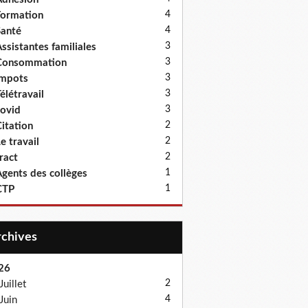
4
ormation
4
anté
3
ssistantes familiales
3
Consommation
3
Impots
3
élétravail
3
ovid
2
itation
2
e travail
2
ract
1
gents des collèges
1
CTP
Archives
26
2
Juillet
4
Juin