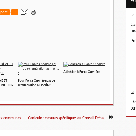
post
0
l
canicule ! le droit de retrait : un droit, pas
un
p
Adhésion à Force Ouvrière
VE ET
Pour Force Ouvrière pas de
FONCTION
rémunération au mérite !
l
défonctionnalisation du grade d'attaché
ter
Indemnité compensatrice pour les agents des ex-communes minières: FO écrit au Préfet
Canicule : mesures spécifiques au Conseil Départemental de la Moselle