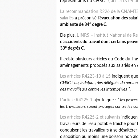
représentants du CHSCT (
art L4131-4 d
La recommandation R226 de la CNAMTS – 
salariés
a préconisé
l’évacuation des sala
ambiante de 34° degré C.
De plus,
L’INRS – Institut National de R
d’
accidents du travail dont certains peuv
33° degrés C.
Il existe plusieurs articles du Code du Tra
aménagements proposés aux salariés en c
Les articles R4223-13 à 15
indiquent que
CHSCT ou, à défaut, des délégués du personne
des travailleurs contre les intempéries
“.
L’article R4225-1
ajoute que : ”
les postes
les travailleurs soient protégés contre les 
Les articles R4225-2 et suivants
indiquent
travailleurs de l’eau potable fraîche pour 
conduisent les travailleurs à se désaltér
disposition au moins une boisson non alc