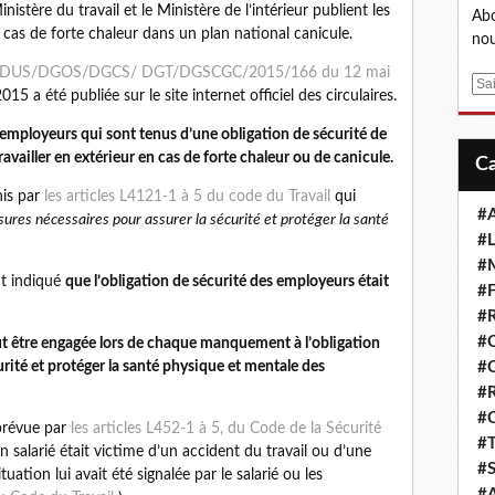
istère du travail et le Ministère de l’intérieur publient les
Abo
as de forte chaleur dans un plan national canicule.
nou
le DGS/DUS/DGOS/DGCS/ DGT/DGSCGC/2015/166 du 12 mai
E
5 a été publiée sur le site internet officiel des circulaires.
m
a
employeurs qui sont tenus d’une obligation de sécurité de
i
travailler en extérieur en cas de forte chaleur ou de canicule.
l
nis par
les articles L4121-1 à 5 du code du Travail
qui
#A
ures nécessaires pour assurer la sécurité et protéger la santé
#L
#M
nt indiqué
que l’obligation de sécurité des employeurs était
#F
#R
#
eut être engagée lors de chaque manquement à l’obligation
urité et protéger la santé physique et mentale des
#
#R
#
 prévue par
les articles L452-1 à 5, du Code de la Sécurité
#T
un salarié était victime d’un accident du travail ou d’une
#S
uation lui avait été signalée par le salarié ou les
#A