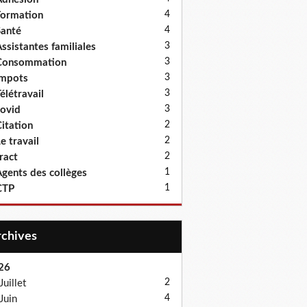
4
ormation
4
anté
3
ssistantes familiales
3
Consommation
3
Impots
3
élétravail
3
ovid
2
itation
2
e travail
2
ract
1
gents des collèges
1
CTP
Archives
26
2
Juillet
4
Juin