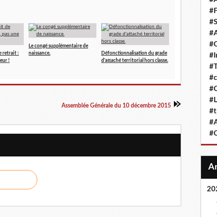
#F
#S
#A
#
Le congé supplémentaire de
 retrait :
naissance.
Défonctionnalisation du grade
#
eur !
d'attaché territorial hors classe.
#T
#c
#C
#L
Assemblée Générale du 10 décembre 2015
#t
#A
#
20