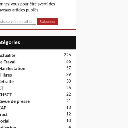
nnez-vous pour être averti des
veaux articles publiés.
Catégories
326
ctualité
66
e Travail
57
anifestation
39
ilières
30
etraite
26
CT
22
CHSCT
21
evue de presse
13
CAP
12
ract
10
ocial
4
dhésion