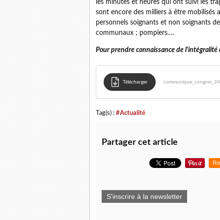
les minutes et heures qui ont suivi les tr
sont encore des milliers à être mobilisés 
personnels soignants et non soignants des
communaux ; pompiers….
Pour prendre connaissance de l'intégralité
Télécharger
communique_congres_2
Tag(s) :
#Actualité
Partager cet article
Re
S'inscrire à la newsletter