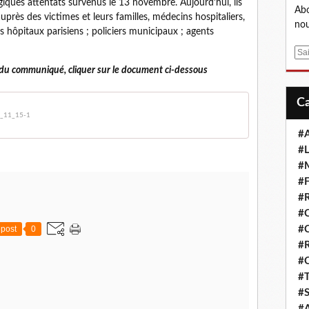
agiques attentats survenus le 13 novembre. Aujourd’hui, ils
Abo
auprès des victimes et leurs familles, médecins hospitaliers,
nou
 hôpitaux parisiens ; policiers municipaux ; agents
E
m
 du communiqué, cliquer sur le document ci-dessous
a
i
l
4_11_15-1
#A
#L
#M
#F
#R
#
post
0
#
#R
#
#T
#S
#A