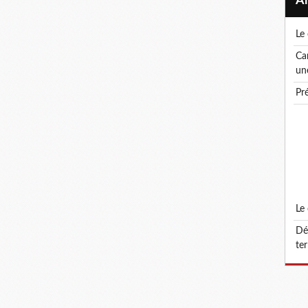
l
canicule ! le droit de retrait : un droit, pas
un
p
l
défonctionnalisation du grade d'attaché
ter