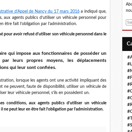
Abo
nou
strative d’Appel de Nancy du 17 mars 2016
a indiqué que,
ns, aux agents publics d’utiliser un véhicule personnel pour
E
en être fait l’obligation par l’administration.
m
é pour avoir refusé d’utiliser son véhicule personnel dans le
a
i
l
taire qui impose aux fonctionnaires de posséder un
#A
 par leurs propres moyens, les déplacements
#L
ions qui leur sont confiées.
#M
#F
stration, lorsque les agents ont une activité impliquant des
#R
ne peuvent, faute de disponibilité, utiliser un véhicule de
#
iser leur véhicule personnel, s’ils en possèdent un.
#
ines conditions, aux agents publics d’utiliser un véhicule
#R
l ne peut leur en être fait l’obligation par l’administration.
#
#T
#S
#A