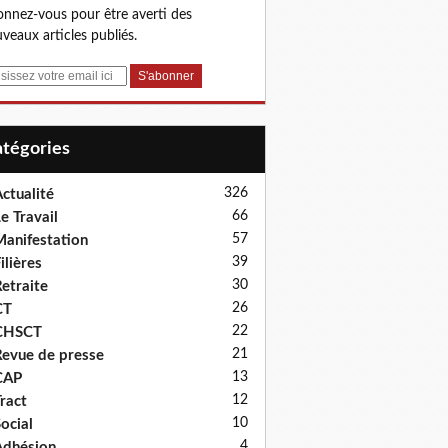
nnez-vous pour être averti des
veaux articles publiés.
Catégories
326
ctualité
66
e Travail
57
anifestation
39
ilières
30
etraite
26
CT
22
CHSCT
21
evue de presse
13
CAP
12
ract
10
ocial
4
dhésion