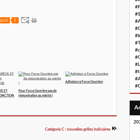
#F
#S
post
0
#A
#
#
#T
#c
#C
#L
#t
#A
Adhésion à Force Ouvrière
#
VE ET
Pour Force Ouvrière pas de
FONCTION
rémunération au mérite !
20
Catégorie C : nouvelles grilles indiciaires