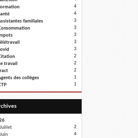
4
ormation
4
anté
3
ssistantes familiales
3
Consommation
3
Impots
3
élétravail
3
ovid
2
itation
2
e travail
2
ract
1
gents des collèges
1
CTP
Archives
26
2
Juillet
4
Juin