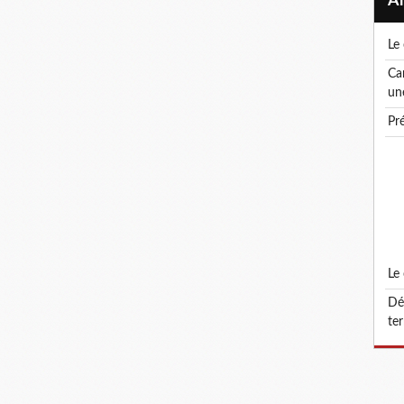
l
canicule ! le droit de retrait : un droit, pas
un
p
l
défonctionnalisation du grade d'attaché
ter