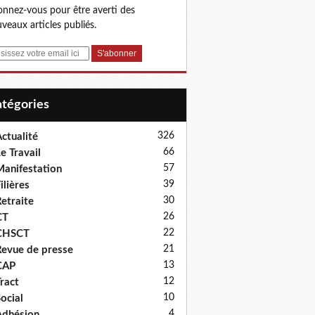
nnez-vous pour être averti des
veaux articles publiés.
Catégories
326
ctualité
66
e Travail
57
anifestation
39
ilières
30
etraite
26
CT
22
CHSCT
21
evue de presse
13
CAP
12
ract
10
ocial
4
dhésion