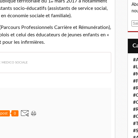
ublique territoriale du 1
mars 2017 a notamment
er
Abo
stants socio-éducatifs (assistants de service social,
nou
 en économie sociale et familiale).
E
(Parcours Professionnels Carrière et Rémunération),
m
plois et celui des éducateurs de jeunes enfants en «
a
it pour les infirmières.
i
l
#A
E MEDICO SOCIALE
#L
#M
#F
#R
#
#
#R
post
0
#
#T
#S
#A