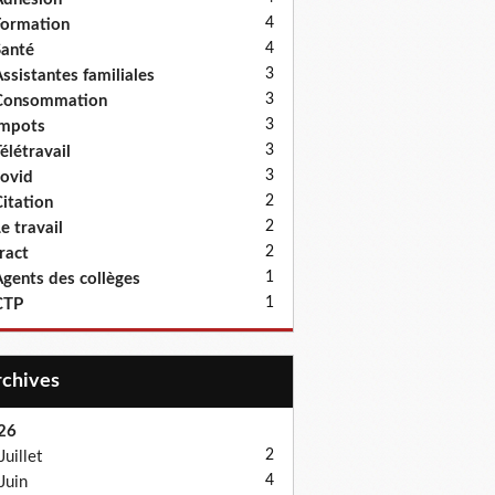
4
ormation
4
anté
3
ssistantes familiales
3
Consommation
3
Impots
3
élétravail
3
ovid
2
itation
2
e travail
2
ract
1
gents des collèges
1
CTP
Archives
26
2
Juillet
4
Juin