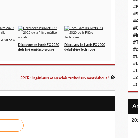
#F
#S
#A
#
#
s 2020 de la
#T
Découvrez les livrets FO 2020
Découvrez les livrets FO 2020
#c
de la filière médico-sociale
de la Filière Technique
#C
#L
#t
#A
7
PPCR : ingénieurs et attachés territoriaux vent debout !
#
20