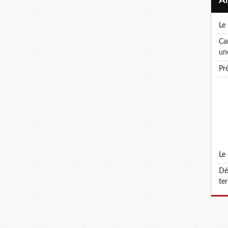
l
canicule ! le droit de retrait : un droit, pas
un
p
l
défonctionnalisation du grade d'attaché
ter