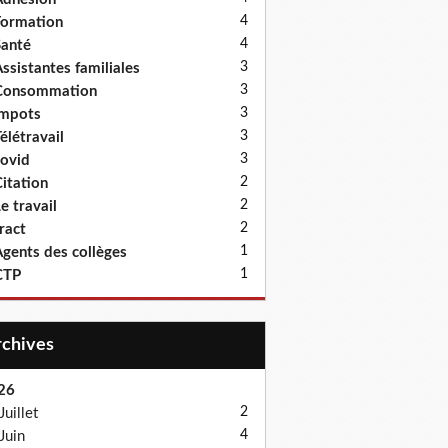
4
ormation
4
anté
3
ssistantes familiales
3
Consommation
3
Impots
3
élétravail
3
ovid
2
itation
2
e travail
2
ract
1
gents des collèges
1
CTP
Archives
26
2
Juillet
4
Juin