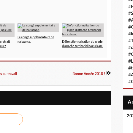
#F
#S
#A
#
#
Le congé supplémentaire de
#T
 retrait :
naissance.
Défonctionnalisation du grade
eur !
d'attaché territorial hors classe.
#c
#C
#L
#t
s au travail
Bonne Année 2018 !
#A
#
20