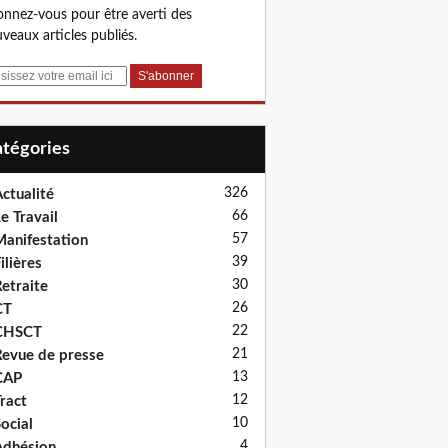
nnez-vous pour être averti des
veaux articles publiés.
Catégories
326
ctualité
66
e Travail
57
anifestation
39
ilières
30
etraite
26
CT
22
CHSCT
21
evue de presse
13
CAP
12
ract
10
ocial
4
dhésion