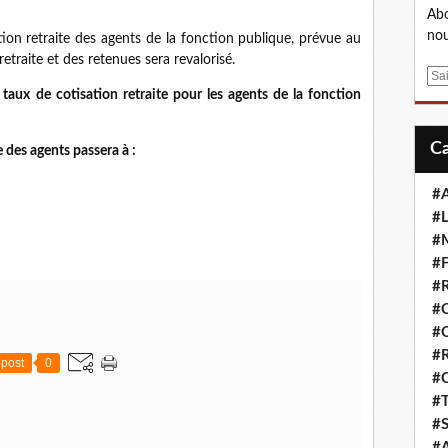
Abo
nou
tion retraite des agents de la fonction publique, prévue au
retraite et des retenues sera revalorisé.
E
e taux de cotisation retraite pour les agents de la fonction
m
a
i
te des agents passera à :
l
#A
#L
#M
#F
#R
#
#
#R
post
0
#
#T
#S
#A