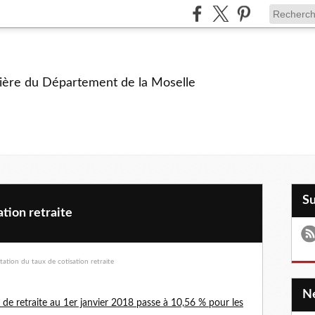
ière du Département de la Moselle
S
tion retraite
 de retraite au 1er janvier 2018 passe à 10,56 % pour les