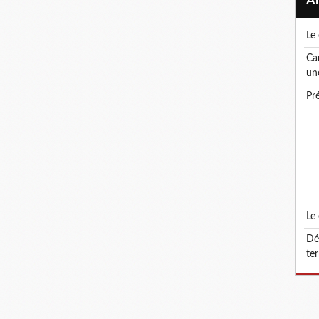
l
canicule ! le droit de retrait : un droit, pas
un
p
l
défonctionnalisation du grade d'attaché
ter