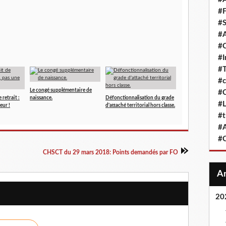
#F
#S
#A
#
#
#T
#c
Le congé supplémentaire de
#C
 retrait :
naissance.
Défonctionnalisation du grade
#L
eur !
d'attaché territorial hors classe.
#t
#A
#
CHSCT du 29 mars 2018: Points demandés par FO
20