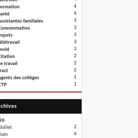
4
ormation
4
anté
3
ssistantes familiales
3
Consommation
3
Impots
3
élétravail
3
ovid
2
itation
2
e travail
2
ract
1
gents des collèges
1
CTP
Archives
26
2
Juillet
4
Juin