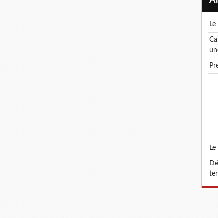
l
canicule ! le droit de retrait : un droit, pas
un
p
l
défonctionnalisation du grade d'attaché
ter