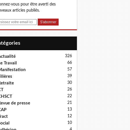
nnez-vous pour être averti des
veaux articles publiés.
Catégories
326
ctualité
66
e Travail
57
anifestation
39
ilières
30
etraite
26
CT
22
CHSCT
21
evue de presse
13
CAP
12
ract
10
ocial
4
dhésion