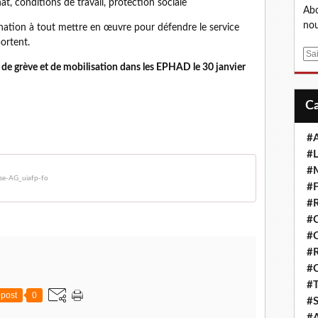
at, conditions de travail, protection sociale
Abo
nou
nation à tout mettre en œuvre pour défendre le service
portent.
E
 de grève et de mobilisation dans les EPHAD le 30 janvier
m
a
i
l
#A
#L
#M
se-AG_uiafp-fo
#F
#R
#
#
#R
#
#T
post
0
#S
#A