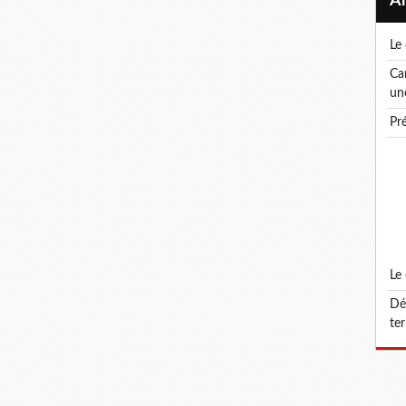
l
canicule ! le droit de retrait : un droit, pas
un
p
l
défonctionnalisation du grade d'attaché
ter