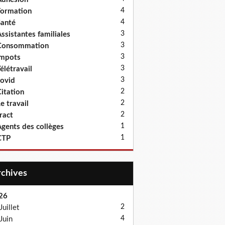
4
ormation
4
anté
3
ssistantes familiales
3
Consommation
3
Impots
3
élétravail
3
ovid
2
itation
2
e travail
2
ract
1
gents des collèges
1
CTP
Archives
26
2
Juillet
4
Juin