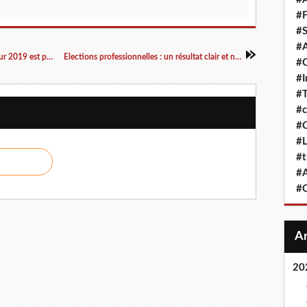
#F
#S
#A
Le calendrier des formations syndicales FO pour 2019 est paru.
Elections professionnelles : un résultat clair et net !
#
#
#T
#c
#C
#L
#t
#A
#
20