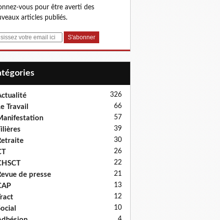
nnez-vous pour être averti des
veaux articles publiés.
Catégories
326
ctualité
66
e Travail
57
anifestation
39
ilières
30
etraite
26
CT
22
CHSCT
21
evue de presse
13
CAP
12
ract
10
ocial
4
dhésion