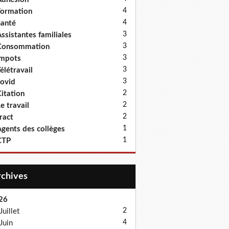
4
ormation
4
anté
3
ssistantes familiales
3
Consommation
3
Impots
3
élétravail
3
ovid
2
itation
2
e travail
2
ract
1
gents des collèges
1
CTP
Archives
26
2
Juillet
4
Juin