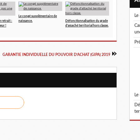
l
Le congé supplémentaire de
 retrait :
naissance.
Défonctionnalisation du grade
canicule ! le droit de retrait : un droit, pas
eur !
d'attaché territorial hors classe.
un
p
GARANTIE INDIVIDUELLE DU POUVOIR D’ACHAT (GIPA) 2019
l
défonctionnalisation du grade d'attaché
ter