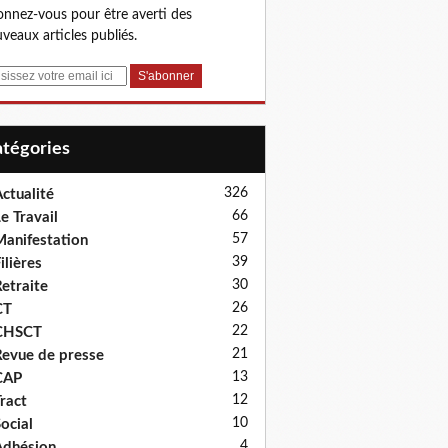
nnez-vous pour être averti des
veaux articles publiés.
Catégories
326
ctualité
66
e Travail
57
anifestation
39
ilières
30
etraite
26
CT
22
CHSCT
21
evue de presse
13
CAP
12
ract
10
ocial
4
dhésion