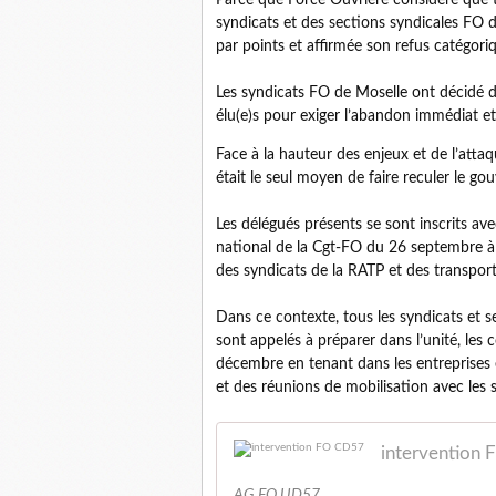
Parce que Force Ouvrière considère que t
syndicats et des sections syndicales FO d
par points et affirmée son refus catégori
Les syndicats FO de Moselle ont décidé 
élu(e)s pour exiger l’abandon immédiat e
Face à la hauteur des enjeux et de l’atta
était le seul moyen de faire reculer le go
Les délégués présents se sont inscrits a
national de la Cgt-FO du 26 septembre à r
des syndicats de la RATP et des transpo
Dans ce contexte, tous les syndicats et se
sont appelés à préparer dans l’unité, les
décembre en tenant dans les entreprises 
et des réunions de mobilisation avec les s
intervention
AG FO UD57