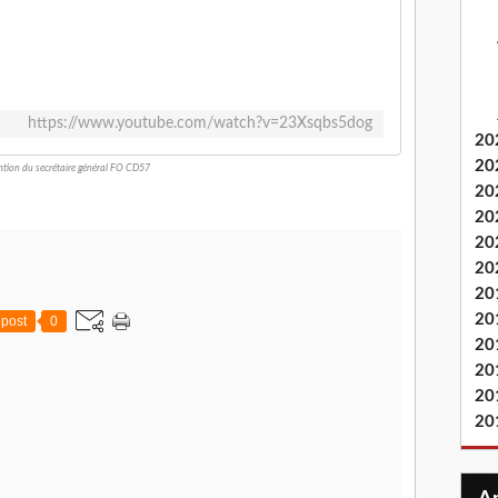
https://www.youtube.com/watch?v=23Xsqbs5dog
20
20
ntion du secrétaire général FO CD57
20
20
20
20
20
20
post
0
20
20
20
20