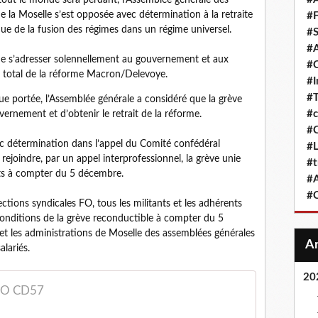
out le monde sera perdant, l’Assemblée générale des
e la Moselle s’est opposée avec détermination à la retraite
#F
que de la fusion des régimes dans un régime universel.
#S
#A
de s’adresser solennellement au gouvernement et aux
#
t total de la réforme Macron/Delevoye.
#
#T
que portée, l’Assemblée générale a considéré que la grève
#c
uvernement et d’obtenir le retrait de la réforme.
#C
vec détermination dans l’appel du Comité confédéral
#L
ejoindre, par un appel interprofessionnel, la grève unie
#t
rts à compter du 5 décembre.
#A
#
ctions syndicales FO, tous les militants et les adhérents
 conditions de la grève reconductible à compter du 5
et les administrations de Moselle des assemblées générales
alariés.
20
 FO CD57