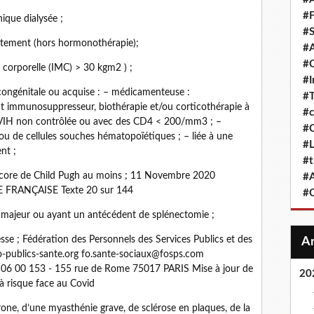
#F
ique dialysée ;
#S
raitement (hors hormonothérapie);
#A
#
 corporelle (IMC) > 30 kgm2 ) ;
#
congénitale ou acquise : – médicamenteuse :
#T
nt immunosuppresseur, biothérapie et/ou corticothérapie à
#c
 VIH non contrôlée ou avec des CD4 < 200/mm3 ; –
#C
ou de cellules souches hématopoïétiques ; – liée à une
#L
nt ;
#t
u score de Child Pugh au moins ; 11 Novembre 2020
#A
FRANÇAISE Texte 20 sur 144
#
 majeur ou ayant un antécédent de splénectomie ;
esse ; Fédération des Personnels des Services Publics et des
-publics-sante.org fo.sante-sociaux@fosps.com
01 06 00 153 - 155 rue de Rome 75017 PARIS Mise à jour de
20
 à risque face au Covid
one, d’une myasthénie grave, de sclérose en plaques, de la