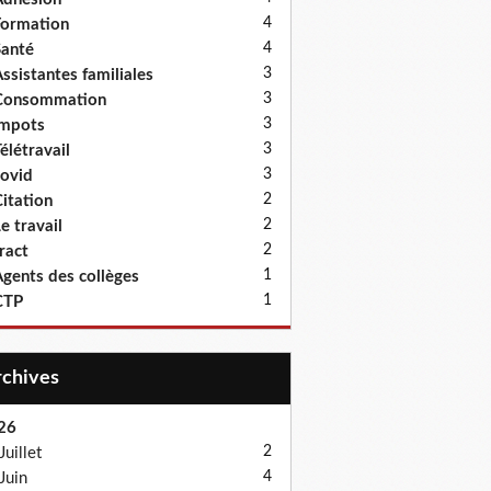
4
ormation
4
anté
3
ssistantes familiales
3
Consommation
3
Impots
3
élétravail
3
ovid
2
itation
2
e travail
2
ract
1
gents des collèges
1
CTP
Archives
26
2
Juillet
4
Juin