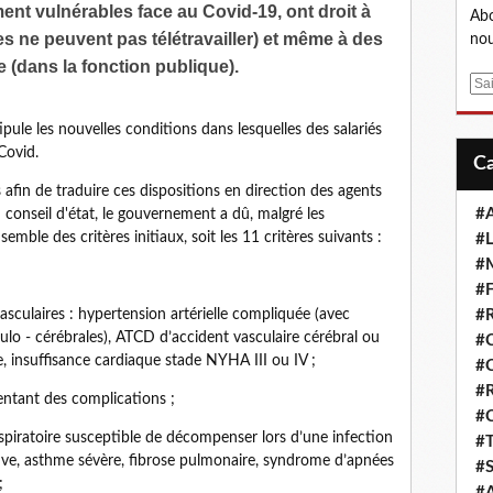
nt vulnérables face au Covid-19, ont droit à
Abo
es ne peuvent pas télétravailler) et même à des
nou
 (dans la fonction publique).
E
m
ule les nouvelles conditions dans lesquelles des salariés
a
Covid.
i
l
afin de traduire ces dispositions en direction des agents
#A
 conseil d'état, le gouvernement a dû, malgré les
mble des critères initiaux, soit les 11 critères suivants :
#L
#M
#F
sculaires : hypertension artérielle compliquée (avec
#R
ulo - cérébrales), ATCD d’accident vasculaire cérébral ou
#
, insuffisance cardiaque stade NYHA III ou IV ;
#
#R
entant des complications ;
#
spiratoire susceptible de décompenser lors d’une infection
#T
ive, asthme sévère, fibrose pulmonaire, syndrome d’apnées
#S
;
#A