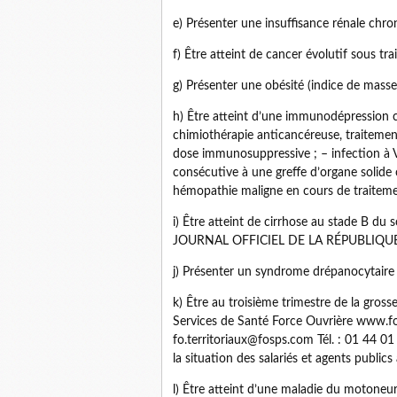
e) Présenter une insuffisance rénale chron
f) Être atteint de cancer évolutif sous t
g) Présenter une obésité (indice de masse
h) Être atteint d’une immunodépression 
chimiothérapie anticancéreuse, traiteme
dose immunosuppressive ; – infection à
consécutive à une greffe d’organe solide 
hémopathie maligne en cours de traiteme
i) Être atteint de cirrhose au stade B d
JOURNAL OFFICIEL DE LA RÉPUBLIQUE 
j) Présenter un syndrome drépanocytaire
k) Être au troisième trimestre de la gross
Services de Santé Force Ouvrière www.fo
fo.territoriaux@fosps.com Tél. : 01 44 
la situation des salariés et agents publics
l) Être atteint d’une maladie du motoneur