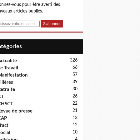
nnez-vous pour être averti des
veaux articles publiés.
Catégories
326
ctualité
66
e Travail
57
anifestation
39
ilières
30
etraite
26
CT
22
CHSCT
21
evue de presse
13
CAP
12
ract
10
ocial
4
dhésion