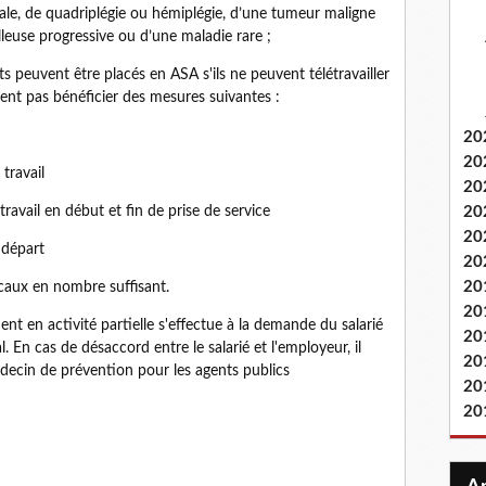
rale, de quadriplégie ou hémiplégie, d’une tumeur maligne
lleuse progressive ou d’une maladie rare ;
s peuvent être placés en ASA s'ils ne peuvent télétravailler
uvent pas bénéficier des mesures suivantes :
20
20
 travail
20
ravail en début et fin de prise de service
20
20
 départ
20
20
caux en nombre suffisant.
20
t en activité partielle s'effectue à la demande du salarié
20
. En cas de désaccord entre le salarié et l'employeur, il
20
médecin de prévention pour les agents publics
20
20