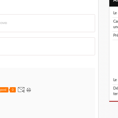
l
canicule ! le droit de retrait : un droit, pas
COVID
un
p
l
défonctionnalisation du grade d'attaché
post
0
ter