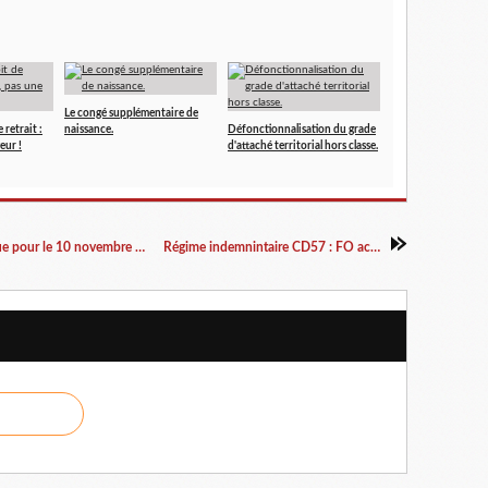
Le congé supplémentaire de
 retrait :
naissance.
Défonctionnalisation du grade
eur !
d'attaché territorial hors classe.
Préavis de grève intersyndical fonction publique pour le 10 novembre 2020
Régime indemnintaire CD57 : FO acte 2