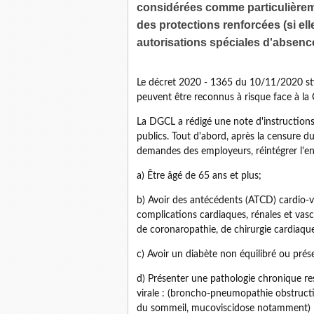
considérées comme particulièreme
des protections renforcées (si ell
autorisations spéciales d'absence
Le décret 2020 - 1365 du 10/11/2020 stip
peuvent être reconnus à risque face à la 
La DGCL a rédigé une note d'instructions 
publics. Tout d'abord, après la censure du
demandes des employeurs, réintégrer l'ense
a) Être âgé de 65 ans et plus;
b) Avoir des antécédents (ATCD) cardio-va
complications cardiaques, rénales et vasc
de coronaropathie, de chirurgie cardiaque
c) Avoir un diabète non équilibré ou prés
d) Présenter une pathologie chronique re
virale : (broncho-pneumopathie obstruct
du sommeil, mucoviscidose notamment) 