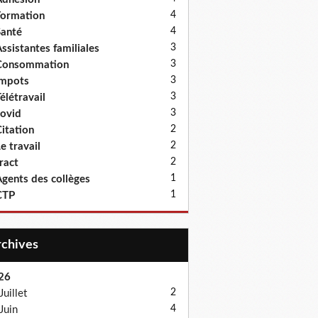
4
ormation
4
anté
3
ssistantes familiales
3
Consommation
3
Impots
3
élétravail
3
ovid
2
itation
2
e travail
2
ract
1
gents des collèges
1
CTP
Archives
26
2
Juillet
4
Juin