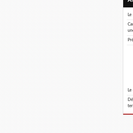
l
canicule ! le droit de retrait : un droit, pas
un
p
l
défonctionnalisation du grade d'attaché
ter