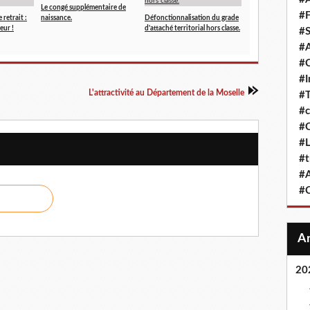
Le congé supplémentaire de
#F
 retrait :
naissance.
Défonctionnalisation du grade
eur !
d'attaché territorial hors classe.
#S
#A
#
#
L'attractivité au Département de la Moselle
#T
#c
#C
#L
#t
#A
#
20