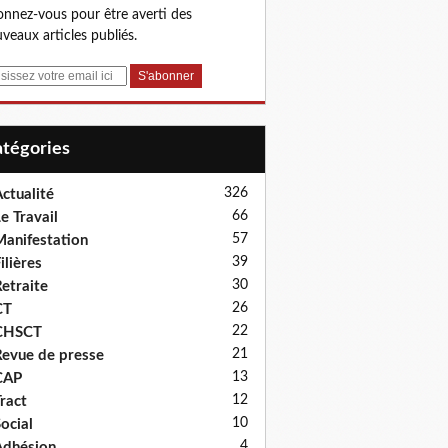
nnez-vous pour être averti des
veaux articles publiés.
Catégories
326
ctualité
66
e Travail
57
anifestation
39
ilières
30
etraite
26
CT
22
CHSCT
21
evue de presse
13
CAP
12
ract
10
ocial
4
dhésion